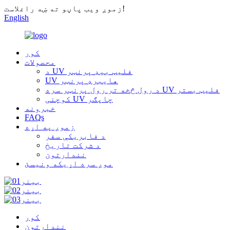
زموږ ویب پاڼو ته ښه راغلاست!
English
کور
محصولات
د UV فلیټ بیډ پرنټر
UV هایبرډ پرنټر
د رول څخه تر رول پرنټر سره UV فلیټ بستر
کوچنی UV چاپګر
خبرونه
FAQs
زموږ په اړه
د فابریکې سفر
د شرکت تاریخ
نندارتون
موږ سره اړیکه ونیسئ
کور
نندارتون