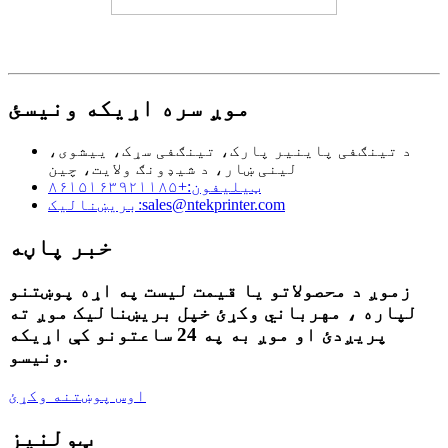
موږ سره اړیکه ونیسئ
د تینګفی پاینیر پارک، تینګفی سړک، ییشوی،
لینی ښار، د شیډونګ ولایت، چین
ټیلیفون:
+۸۶۱۵۱۶۳۹۲۱۱۸۵
sales@ntekprinter.com
بریښنالیک:
خبر پاڼه
زموږ د محصولاتو یا قیمت لیست په اړه پوښتنو
لپاره ، مهرباني وکړئ خپل بریښنالیک موږ ته
پریږدئ او موږ به په 24 ساعتونو کې اړیکه
ونیسو.
اوس پوښتنه وکړئ
ټولنیز