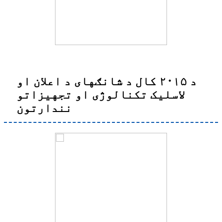
د ۲۰۱۵ کال د شانګهای د اعلان او
لاسلیک تکنالوژی او تجهیزاتو
نندارتون