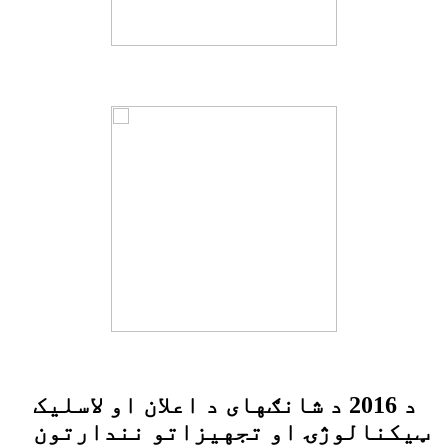
د 2016 د شانګهای د اعلان او لاسلیک
ټیکنالوژۍ او تجهیزاتو نندارتون