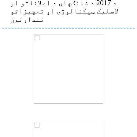
د 2017 د شانګهای د اعلاناتو او
لاسلیک ټیکنالوژۍ او تجهیزاتو
نندارتون