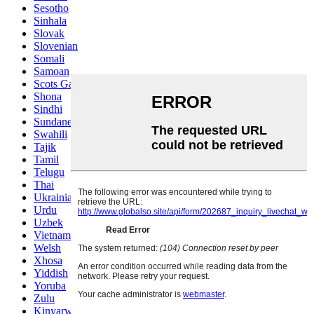
Sesotho
Sinhala
Slovak
Slovenian
Somali
Samoan
Scots Gaelic
Shona
Sindhi
Sundanese
Swahili
Tajik
Tamil
Telugu
Thai
Ukrainian
Urdu
Uzbek
Vietnamese
Welsh
Xhosa
Yiddish
Yoruba
Zulu
Kinyarwanda