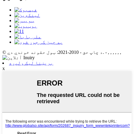
- , , , , , ,
© د چاپ حق - 2010-2021: ټول حقونه خوندي دي.
برېښنا لیک ولېږه
x