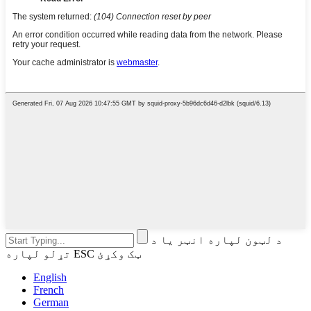
د لټون لپاره انټر یا د
تړلو لپاره ESC ټک وکړئ
English
French
German