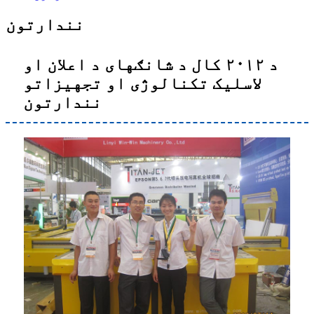
نندارتون
د ۲۰۱۲ کال د شانګهای د اعلان او
لاسلیک تکنالوژی او تجهیزاتو
نندارتون