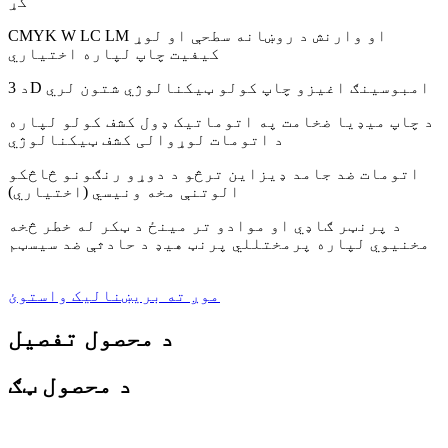
کړ
CMYK W LC LM او وارنش د روښانه سطحې او لوړ
کیفیت چاپ لپاره اختیاري
د 3D امبوسینګ اغیزو چاپ کولو ټیکنالوژي شتون لري
د چاپ میډیا ضخامت په اتوماتيک ډول کشف کولو لپاره
د اتومات لوړوالی کشف ټیکنالوژي
اتومات ضد جامد ډیزاین ترڅو د دوړو رنګونو څاڅکو
الوتنې مخه ونیسي (اختیاري)
د پرنټر ګاډي او موادو تر مینځ د ټکر له خطر څخه
مخنیوي لپاره پرمختللي پرنټ هیډ د حادثې ضد سیسټم
موږ ته بریښنالیک واستوئ
د محصول تفصیل
د محصول ټګ