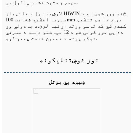
سیسټم مثبت فشار پاکول دي.
لارښود ریل د تائیوان HIWIN څخه جوړ شوی او د
میډیا اعظمي ضخامت 100mm دی ، دا هم تنظیم
کیدی شي که تاسو ورته اړتیا لرئ.د یادونې وړ
ده چې موږ کولی شو د 12 میاشتو دننه د مصرفي
توکو پرته د تضمین خدمت چمتو کړو.
نور غوښتنلیکونه
ښیښه یي بوتل