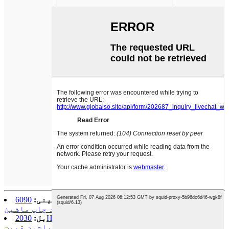
مخکینی:
6090 NTEK د فلیټ بستر تلیفون پوښ چاپګر
د پلور لپاره د چاپ ماشین
بل:
2030H CMYK 4 رنګ PVC صنعتي انکجیټ UV فلیټ
بیډ چاپ ماشین قیمت