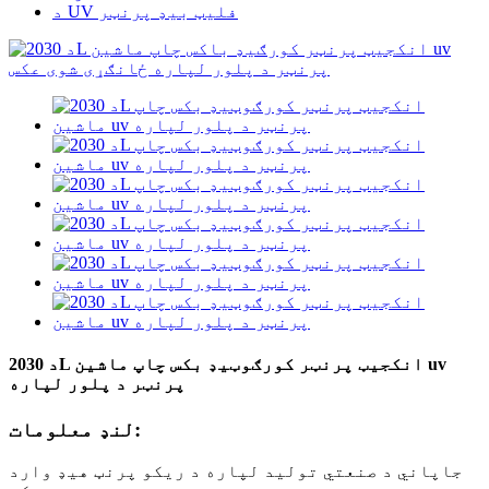
د UV فلیټ بیډ پرنټر
د 2030L انکجیټ پرنټر کورګوټیډ بکس چاپ ماشین uv
پرنټر د پلور لپاره
لنډ معلومات:
جاپاني د صنعتي تولید لپاره د ریکو پرنټ هیډ وارد