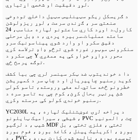
لوړ دقیقیت او شخصي اړتیاوې.
د ګریسکل ریکو سټینلیس سټیل داخلي تودوخې
صنعتي سر ، ګړندی سرعت ، لوړ ریزولوشن
کارول.د اوږد کاري ساعتونو لپاره مناسب، 24
ساعته عملیات.سربیره پردې ، د ډبل مرحلې
دقیق سکرو او وارد شوي پیناسونیک سرو
سنکرونس موټور غوره شوي ترڅو ډاډ ترلاسه کړي
چې سکرو د Y محور دواړو خواو کې په همغږي
توګه پرمخ ځي.
دا د خوندیتوب ضد ټکر سینسر لري چې بیا کشف
کوي
د رسنیو چاپیریال او د چاپ سر د کمپریشن
خطرونو څخه ساتي.له هغې وروسته، تاسو کولی
شئ پرنټر بحال کړئ، کوم چې به تاسو سره د
رسنیو خوندي کولو کې مرسته وکړي.
YC2030L د پراخه لړۍ غوښتنلیک لپاره ، په
شیشې ، سیرامیک ټایلونو ، PVC چت ، المونیم
شیټ ، د لرګیو MDF تختې ، فلزي تختې ، بل
بورډ ، اکریلیک پینل ، کاغذ بورډ ، فوم بورډ
، د PVC توسیع بورډ ، نالیه شوي کارت بورډ ،