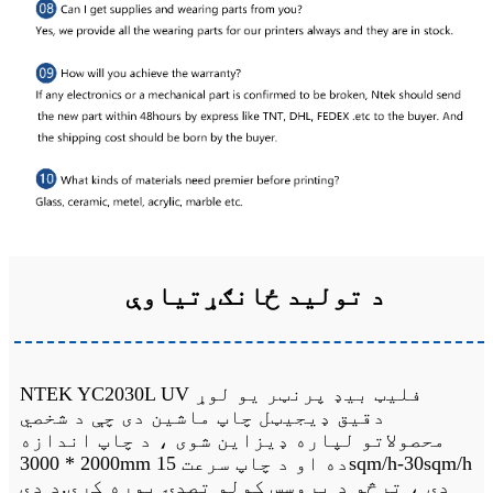
د تولید ځانګړتیاوې
NTEK YC2030L UV فلیټ بیډ پرنټر یو لوړ
دقیق ډیجیټل چاپ ماشین دی چې د شخصي
محصولاتو لپاره ډیزاین شوی ، د چاپ اندازه
2000 * 3000mm ده او د چاپ سرعت 15sqm/h-30sqm/h
دی ، ترڅو د پروسس کولو تصدۍ پوره کړي.
د دې