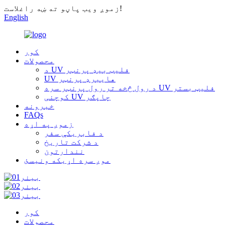
زموږ ویب پاڼو ته ښه راغلاست!
English
کور
محصولات
د UV فلیټ بیډ پرنټر
UV هایبرډ پرنټر
د رول څخه تر رول پرنټر سره UV فلیټ بستر
کوچنی UV چاپګر
خبرونه
FAQs
زموږ په اړه
د فابریکې سفر
د شرکت تاریخ
نندارتون
موږ سره اړیکه ونیسئ
کور
محصولات