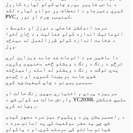
د بانس فایبر بورډ چاپ کولو لپاره کارول
کیږي وغيرهاو د انعطاف وړ موادو لپاره لکه
PVC، کینوس، چرم او نور.
سره
د انډکشن فاصلې ، نوزل ​​او متوسط ​​​​د
اتوماتیک اندازه کولو فعالیت ، د ځان لخوا
د ضخامت اندازه کولو طرزالعمل له مینځه
وړل.
دا ماشین هم د اتومات ضد جامد ډیزاین لري
ترڅو د رنګ د رنګ د ویشلو څخه مخنیوی وکړي،
پدې توګه د رنګ د ویشلو له امله رامینځته
شوي جامد بریښنا کموي، او د ځینو
سبسټریټونو د چاپ کیفیت ښه کوي.
سربیره پردې ، اختیاري سپین رنګ حالت او
وارنش حالت هم کولی شي د YC2030L ملټي فنکشن
روښانه کړي.
د راجسټریشن پن د ویکیوم میز سره مجهز کیدی
شي چې په صفر موقعیت کې په اسانۍ سره د
شیانو ساتلو کې مرسته کوي.او د پاکولو