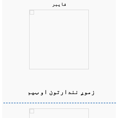
فایبر
زموږ نندارتون او ټیم